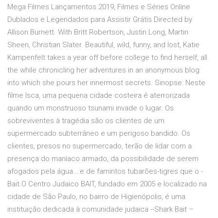
Mega Filmes Lançamentos 2019, Filmes e Séries Online
Dublados e Legendados para Assistir Grátis Directed by
Allison Burnett. With Britt Robertson, Justin Long, Martin
Sheen, Christian Slater. Beautiful, wild, funny, and lost, Katie
Kampenfelt takes a year off before college to find herself, all
the while chronicling her adventures in an anonymous blog
into which she pours her innermost secrets. Sinopse: Neste
filme Isca, uma pequena cidade costeira é aterrorizada
quando um monstruoso tsunami invade o lugar. Os
sobreviventes à tragédia são os clientes de um
supermercado subterrâneo e um perigoso bandido. Os
clientes, presos no supermercado, terão de lidar com a
presença do maníaco armado, da possibilidade de serem
afogados pela água… e de famintos tubarões-tigres que o -
Bait.O Centro Judaico BAIT, fundado em 2005 e localizado na
cidade de São Paulo, no bairro de Higienópolis, é uma
instituição dedicada à comunidade judaica --Shark Bait –