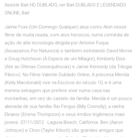
Assistir Bait HD DUBLADO, ver Bait DUBLADO E LEGENDADO
ONLINE, Bait
Jamie Foxx (Um Domingo Qualquer) atua como Alvin nesse
filme de muita risada, com atos heroicos, numa comédia de
ação de alta tecnologia dirigida por Antoine Fuqua
(Assassinos Por Natureza) e também estrelando David Morse
e Doug Hutchison (À Espera de um Milagre), Kimberly Elise
(Até as Últimas Consequências) e Jamie Kennedy (da Trilogia
Pânico). No Filme Valente Dublado Online, A princesa Merida
(Kelly Macdonald) vive na Escócia do século 10, e é uma
menina selvagem que prefere viver numa casa nas
montanhas, em vez do castelo da família. Merida é um pouco
alienada de sua família: Rei Fergus (Billy Connolly), a rainha
Eleanor (Emma Thompson) e seus irmãos trigêmeos mais
jovens. 07/11/2012 · Laguna Beach, Califórnia. Ben (Aaron
Johnson) e Chon (Taylor Kitsch) são grandes amigos que