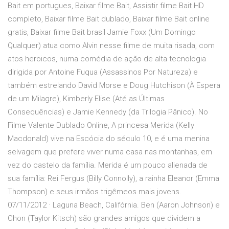
Bait em portugues, Baixar filme Bait, Assistir filme Bait HD
completo, Baixar filme Bait dublado, Baixar filme Bait online
gratis, Baixar filme Bait brasil Jamie Foxx (Um Domingo
Qualquer) atua como Alvin nesse filme de muita risada, com
atos heroicos, numa comédia de ação de alta tecnologia
dirigida por Antoine Fuqua (Assassinos Por Natureza) e
também estrelando David Morse e Doug Hutchison (À Espera
de um Milagre), Kimberly Elise (Até as Últimas
Consequências) e Jamie Kennedy (da Trilogia Pânico). No
Filme Valente Dublado Online, A princesa Merida (Kelly
Macdonald) vive na Escócia do século 10, e é uma menina
selvagem que prefere viver numa casa nas montanhas, em
vez do castelo da família. Merida é um pouco alienada de
sua família: Rei Fergus (Billy Connolly), a rainha Eleanor (Emma
Thompson) e seus irmãos trigêmeos mais jovens.
07/11/2012 · Laguna Beach, Califórnia. Ben (Aaron Johnson) e
Chon (Taylor Kitsch) são grandes amigos que dividem a