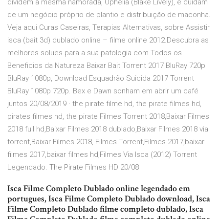
dividem a mesma namorada, Ophelia (Blake Lively), e cuidam
de um negócio próprio de plantio e distribuição de maconha.
Veja aqui Curas Caseiras, Terapias Alternativas, sobre Assistir
isca (bait 3d) dublado online – filme online 2012.Descubra as
melhores solues para a sua patologia com Todos os
Beneficios da Natureza Baixar Bait Torrent 2017 BluRay 720p
BluRay 1080p, Download Esquadrão Suicida 2017 Torrent
BluRay 1080p 720p. Bex e Dawn sonham em abrir um café
juntos 20/08/2019 · the pirate filme hd, the pirate filmes hd,
pirates filmes hd, the pirate Filmes Torrent 2018,Baixar Filmes
2018 full hd,Baixar Filmes 2018 dublado,Baixar Filmes 2018 via
torrent,Baixar Filmes 2018, Filmes Torrent,Filmes 2017,baixar
filmes 2017,baixar filmes hd,Filmes Via Isca (2012) Torrent
Legendado. The Pirate Filmes HD 20/08
Isca Filme Completo Dublado online legendado em
portugues, Isca Filme Completo Dublado download, Isca
Filme Completo Dublado filme completo dublado, Isca