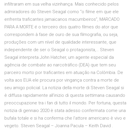
infiltraram em sua velha vizinhança. Mais conhecido pelos
admiradores do Steven Seagal como “o filme em que ele
enfrenta traficantes jamaicanos macumbeiros”, MARCADO
PARA A MORTE é o terceiro dos quatro filmes do ator que
correspondem à fase de ouro de sua filmografia, ou seja,
produções com um nível de qualidade interessante, que
independente de ser o Seagal o protagonista,… Steven
Seagal interpreta John Hatcher, um agente especial da
agência de combate ao narcotráfico (DEA) que tem seu
parceiro morto por traficantes em atuação na Colômbia. De
volta aos EUA ele procura por vingança contra a morte de
seu amigo policial. La notizia della morte di Steven Seagal si
è diffusa rapidamente all'inizio di questa settimana causando
preoccupazione tra i fan di tutto il mondo. Per fortuna, questa
notizia di gennaio 2020 è stata adesso confermata come una
bufala totale e si ha conferma che l'attore americano è vivo e
vegeto. Steven Seagal – Joanna Pacula – Keith David .