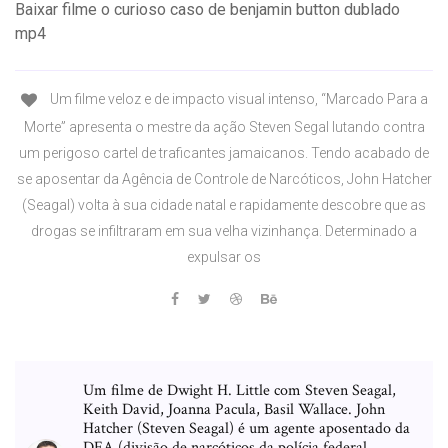
Baixar filme o curioso caso de benjamin button dublado
mp4
Um filme veloz e de impacto visual intenso, “Marcado Para a
Morte” apresenta o mestre da ação Steven Segal lutando contra
um perigoso cartel de traficantes jamaicanos. Tendo acabado de
se aposentar da Agência de Controle de Narcóticos, John Hatcher
(Seagal) volta à sua cidade natal e rapidamente descobre que as
drogas se infiltraram em sua velha vizinhança. Determinado a
expulsar os
Um filme de Dwight H. Little com Steven Seagal,
Keith David, Joanna Pacula, Basil Wallace. John
Hatcher (Steven Seagal) é um agente aposentado da
DEA (divisão de narcóticos da polícia federal