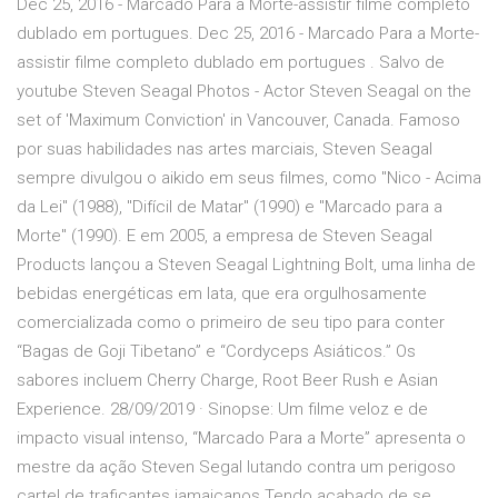
Dec 25, 2016 - Marcado Para a Morte-assistir filme completo
dublado em portugues. Dec 25, 2016 - Marcado Para a Morte-
assistir filme completo dublado em portugues . Salvo de
youtube Steven Seagal Photos - Actor Steven Seagal on the
set of 'Maximum Conviction' in Vancouver, Canada. Famoso
por suas habilidades nas artes marciais, Steven Seagal
sempre divulgou o aikido em seus filmes, como "Nico - Acima
da Lei" (1988), "Difícil de Matar" (1990) e "Marcado para a
Morte" (1990). E em 2005, a empresa de Steven Seagal
Products lançou a Steven Seagal Lightning Bolt, uma linha de
bebidas energéticas em lata, que era orgulhosamente
comercializada como o primeiro de seu tipo para conter
“Bagas de Goji Tibetano” e “Cordyceps Asiáticos.” Os
sabores incluem Cherry Charge, Root Beer Rush e Asian
Experience. 28/09/2019 · Sinopse: Um filme veloz e de
impacto visual intenso, “Marcado Para a Morte” apresenta o
mestre da ação Steven Segal lutando contra um perigoso
cartel de traficantes jamaicanos.Tendo acabado de se