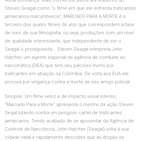
velha vizinhança. Mais conhecido pelos admiradores do
Steven Seagal como “o filme em que ele enfrenta traficantes
jamaicanos macumbeiros”, MARCADO PARA A MORTE é o
terceiro dos quatro filmes do ator que correspondem à fase
de ouro de sua filmografia, ou seja, produções com um nível
de qualidade interessante, que independente de ser o
Seagal o protagonista,… Steven Seagal interpreta John
Hatcher, um agente especial da agência de combate ao
narcotráfico (DEA) que tem seu parceiro morto por
traficantes em atuação na Colômbia. De volta aos EUA ele
procura por vingança contra a morte de seu amigo policial.
Sinopse: Um filme veloz e de impacto visual intenso,
“Marcado Para a Morte” apresenta o mestre da ação Steven
Segal lutando contra um perigoso cartel de traficantes
jamaicanos. Tendo acabado de se aposentar da Agência de
Controle de Narcóticos, John Hatcher (Seagal) volta à sua
cidade natal e rapidamente descobre que as drogas se